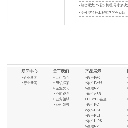
•
解密尼龙PA吸水机理 寻求解决
•
高性能特种工程塑料的创新应
新闻中心
关于我们
产品展示
>
企业新闻
> 公司简介
>改性PA6
>行业新闻
> 组织框架
>改性PA66
> 企业文化
>改性PP
> 公司资质
>改性ABS
> 业务领域
>PC/ABS合金
> 公司荣誉
>改性PC
>改性PBT
>改性PET
>改性HIPS
>改性PPO