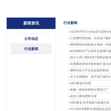
行业新闻
新闻资讯
•
2025年PVC行业动态与趋
•
工程塑料热性能，你必须了解的
公司动态
•
塑料耐热性指标及分类的一些
行业新闻
•
改性塑料生产过程常见质量问
•
四个小窍门辨别PET塑料的真
•
石墨烯迎来技术新突破打造OL
•
塑料内应力产生的起因和影响
•
关于车用塑料，再不GET就OU
•
ABS暴涨后回调
•
来瞧一瞧老外精密注塑加工厂
•
超全小家电塑料分析
•
ABS暴涨 后市风险与机遇共存
•
PC/ABS等塑料注塑成型起皮